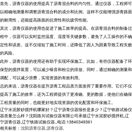
首先，沥青仪器的使用提高了沥青混合料的均匀性。通过仪器，工程师可
以精确地测量和调整沥青混合料的成分和比例。这样不仅能增强沥青路面
的耐用性，还能提高路面的抗滑性和抗疲劳性能。
其次，沥青仪器的使用也促进了施工效率的提高。在沥青混合料的制备过
程中，仪器可以实时监控温度、湿度等关键参数，避免了人工操作的不确
定性和误差。这不仅缩短了施工时间，还降低了因人为因素导致工程失败
的风险。
此外，沥青仪器的使用还有助于实现环保施工。比如，有些仪器配备了环
保型的搅拌装置，可以减少噪音和粉尘的排放。同时，通过精确的测量和
调配，可以减少浪费，实现资源的有效利用。
总的来说，沥青仪器在提升沥青工程品质方面发挥了重要作用。它们不仅
提高了施工的效率，还为工程师提供了更准确、更的数据，使他们在确保
工程质量的同时，也能更好地实现资源的优化配置和环保施工。
辽宁水泥胶砂搅拌机哪家好？辽宁沥青仪器报价是多少？辽宁铁路试验仪
器质量怎么样？沈阳路兴试验仪器有限公司承接辽宁水泥胶砂搅拌机,辽
宁沥青仪器,辽宁铁路试验仪器,,电话:13840349361
相关标签：
沈阳沥青仪器
,
沥青仪器
,