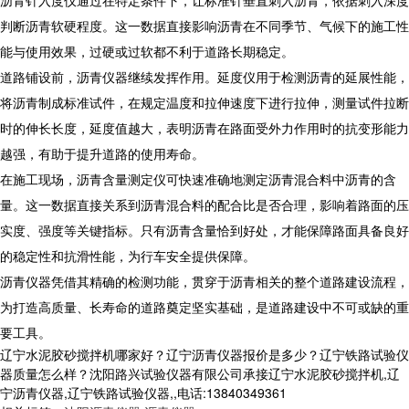
沥青针入度仪通过在特定条件下，让标准针垂直刺入沥青，依据刺入深度
判断沥青软硬程度。这一数据直接影响沥青在不同季节、气候下的施工性
能与使用效果，过硬或过软都不利于道路长期稳定。
道路铺设前，沥青仪器继续发挥作用。延度仪用于检测沥青的延展性能，
将沥青制成标准试件，在规定温度和拉伸速度下进行拉伸，测量试件拉断
时的伸长长度，延度值越大，表明沥青在路面受外力作用时的抗变形能力
越强，有助于提升道路的使用寿命。
在施工现场，沥青含量测定仪可快速准确地测定沥青混合料中沥青的含
量。这一数据直接关系到沥青混合料的配合比是否合理，影响着路面的压
实度、强度等关键指标。只有沥青含量恰到好处，才能保障路面具备良好
的稳定性和抗滑性能，为行车安全提供保障。
沥青仪器凭借其精确的检测功能，贯穿于沥青相关的整个道路建设流程，
为打造高质量、长寿命的道路奠定坚实基础，是道路建设中不可或缺的重
要工具。
辽宁水泥胶砂搅拌机哪家好？辽宁沥青仪器报价是多少？辽宁铁路试验仪
器质量怎么样？沈阳路兴试验仪器有限公司承接辽宁水泥胶砂搅拌机,辽
宁沥青仪器,辽宁铁路试验仪器,,电话:13840349361