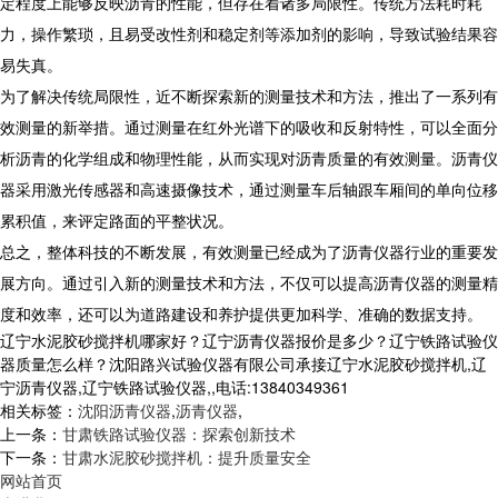
定程度上能够反映沥青的性能，但存在着诸多局限性。传统方法耗时耗
力，操作繁琐，且易受改性剂和稳定剂等添加剂的影响，导致试验结果容
易失真。
为了解决传统局限性，近不断探索新的测量技术和方法，推出了一系列有
效测量的新举措。通过测量在红外光谱下的吸收和反射特性，可以全面分
析沥青的化学组成和物理性能，从而实现对沥青质量的有效测量。沥青仪
器采用激光传感器和高速摄像技术，通过测量车后轴跟车厢间的单向位移
累积值，来评定路面的平整状况。
总之，整体科技的不断发展，有效测量已经成为了沥青仪器行业的重要发
展方向。通过引入新的测量技术和方法，不仅可以提高沥青仪器的测量精
度和效率，还可以为道路建设和养护提供更加科学、准确的数据支持。
辽宁水泥胶砂搅拌机哪家好？辽宁沥青仪器报价是多少？辽宁铁路试验仪
器质量怎么样？沈阳路兴试验仪器有限公司承接辽宁水泥胶砂搅拌机,辽
宁沥青仪器,辽宁铁路试验仪器,,电话:13840349361
相关标签：
沈阳沥青仪器
,
沥青仪器
,
上一条：
甘肃铁路试验仪器：探索创新技术
下一条：
甘肃水泥胶砂搅拌机：提升质量安全
网站首页